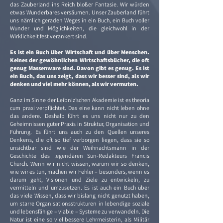
das Zauberland ins Reich bloßer Fantasie. Wir würden
etwas Wunderbares versäumen. Unser Zauberland führt
uns nämlich geraden Weges in ein Buch, ein Buch voller
Wunder und Möglichkeiten, die gleichwohl in der
Wirklichkeit fest verankert sind.
Es ist ein Buch über Wirtschaft und über Menschen.
Keines der gewöhnlichen Wirtschaftsbücher, die oft
genug Massenware sind. Davon gibt es genug. Es ist
ein Buch, das uns zeigt, dass wir besser sind, als wir
denken und viel mehr können, als wir vermuten.
Ganz im Sinne der Leibniz’schen Akademie ist es theoria
cum praxi verpflichtet. Das eine kann nicht leben ohne
das andere. Deshalb führt es uns nicht nur zu den
Geheimnissen guter Praxis in Struktur, Organisation und
Führung. Es führt uns auch zu den Quellen unseres
Denkens, die oft so tief verborgen liegen, dass sie so
unsichtbar sind wie der Weihnachtsmann in der
Geschichte des legendären Sun-Redakteurs Francis
Church. Wenn wir nicht wissen, warum wir so denken,
wie wir es tun, machen wir Fehler – besonders, wenn es
darum geht, Visionen und Ziele zu entwickeln, zu
vermitteln und umzusetzen. Es ist auch ein Buch über
das viele Wissen, dass wir bislang nicht genutzt haben,
um starre Organisationsstrukturen in lebendige soziale
und lebensfähige – viable – Systeme zu verwandeln. Die
Natur ist eine so viel bessere Lehrmeisterin, als Militär