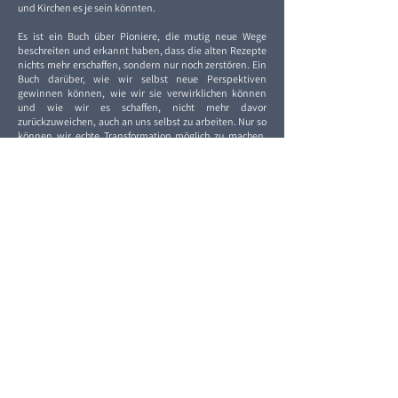
und Kirchen es je sein könnten.
Es ist ein Buch über Pioniere, die mutig neue Wege
beschreiten und erkannt haben, dass die alten Rezepte
nichts mehr erschaffen, sondern nur noch zerstören. Ein
Buch darüber, wie wir selbst neue Perspektiven
gewinnen können, wie wir sie verwirklichen können
und wie wir es schaffen, nicht mehr davor
zurückzuweichen, auch an uns selbst zu arbeiten. Nur so
können wir echte Transformation möglich zu machen,
die etwas ganz anderes ist, als wohlfeile Behauptungen
zum Wohle des großen Ganzen in die Welt zu setzen,
wenn doch nur der tumbe Profit gemeint ist.
... und bräche nicht aus allen seinen Rändern
aus wie ein Stern: denn da ist keine Stelle,
die dich nicht sieht. Du musst dein Leben ändern.
Vers aus einem der berühmtesten Gedichte Rainer Maria Rilkes
(Archaïscher Torso Apollos)
Nehmen wir das Buch und wagen den Blick auf alle
Distanzen in Raum und Zeit. Dann werden wir sehen,
dass die Welt voller Orte ist, wie unser Zauberland einer
ist und dass zahlreiche Unternehmen und
Organisationen längst seinem Beispiel folgen und damit
in jeder Hinsicht erfolgreich sind.