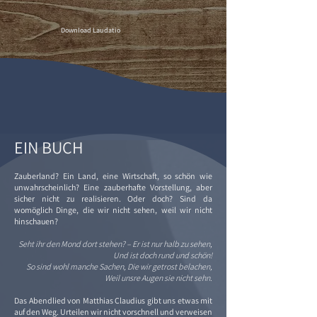
Download Laudatio
EIN BUCH
Zauberland? Ein Land, eine Wirtschaft, so schön wie
unwahrscheinlich? Eine zauberhafte Vorstellung, aber
sicher nicht zu realisieren. Oder doch? Sind da
womöglich Dinge, die wir nicht sehen, weil wir nicht
hinschauen?
Seht ihr den Mond dort stehen? – Er ist nur halb zu sehen,
Und ist doch rund und schön!
So sind wohl manche Sachen, Die wir getrost belachen,
Weil unsre Augen sie nicht sehn.
Das Abendlied von Matthias Claudius gibt uns etwas mit
auf den Weg. Urteilen wir nicht vorschnell und verweisen